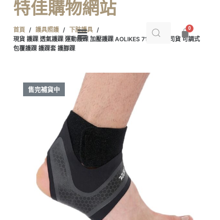
特佳購物網站
跳
至
首頁
/
護具照護
/
下肢護具
/
主
現貨 護踝 透氣護踝 運動護踝 加壓護踝 AOLIKES 7130 正公司貨 可調式
要
包覆護踝 護踝套 護腳踝
內
容
售完補貨中