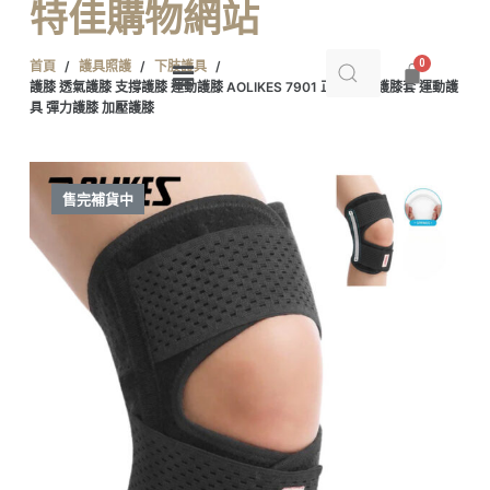
特佳購物網站
跳
至
首頁
/
護具照護
/
下肢護具
/
主
護膝 透氣護膝 支撐護膝 運動護膝 AOLIKES 7901 正公司貨 護膝套 運動護
要
具 彈力護膝 加壓護膝
內
容
售完補貨中