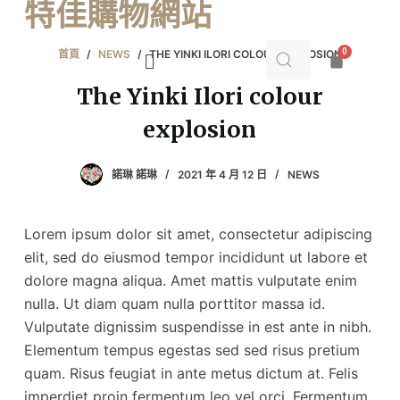
特佳購物網站
跳
至
首頁
/
NEWS
/
THE YINKI ILORI COLOUR EXPLOSION
主
要
The Yinki Ilori colour
內
explosion
容
諾琳 諾琳
2021 年 4 月 12 日
NEWS
Lorem ipsum dolor sit amet, consectetur adipiscing
elit, sed do eiusmod tempor incididunt ut labore et
dolore magna aliqua. Amet mattis vulputate enim
nulla. Ut diam quam nulla porttitor massa id.
Vulputate dignissim suspendisse in est ante in nibh.
Elementum tempus egestas sed sed risus pretium
quam. Risus feugiat in ante metus dictum at. Felis
imperdiet proin fermentum leo vel orci. Fermentum